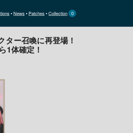
tions
News
•
Patches
•
Collection
0
クター召喚に再登場！
から1体確定！