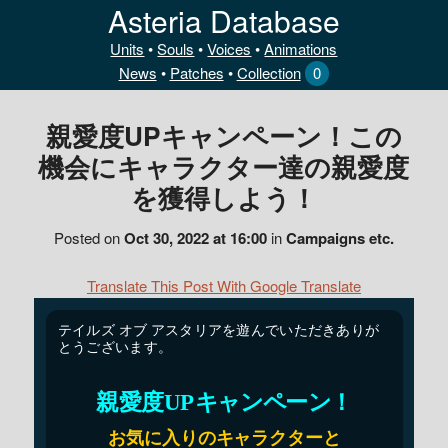
Asteria Database
Units
•
Souls
•
Voices
•
Animations
News
•
Patches
•
Collection
0
親愛度UPキャンペーン！この
機会にキャラクター達の親愛度
を獲得しよう！
Posted on
Oct 30, 2022 at 16:00
in
Campaigns etc.
Translate This Post With Google Translate