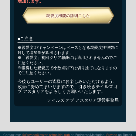
Contact me:
@Suyooo@mstdn.schoolidol.club
on Fediverse/Mastodon,
Suyooo
on Tumblr,