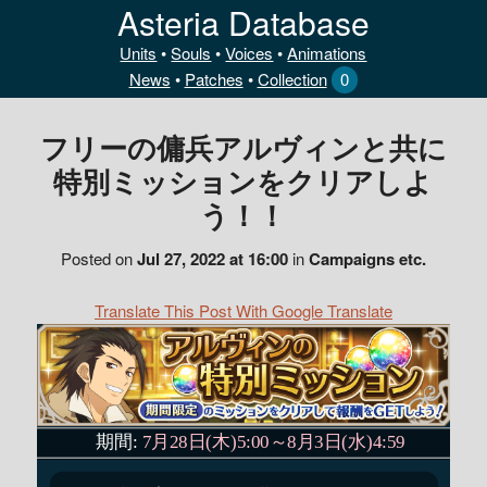
Asteria Database
Units
•
Souls
•
Voices
•
Animations
News
•
Patches
•
Collection
0
フリーの傭兵アルヴィンと共に
特別ミッションをクリアしよ
う！！
Posted on
Jul 27, 2022 at 16:00
in
Campaigns etc.
Translate This Post With Google Translate