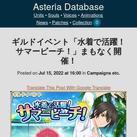
Asteria Database
Units
•
Souls
•
Voices
•
Animations
News
•
Patches
•
Collection
0
ギルドイベント「水着で活躍！
サマービーチ！」まもなく開
催！
Posted on
Jul 15, 2022 at 16:00
in
Campaigns etc.
Translate This Post With Google Translate