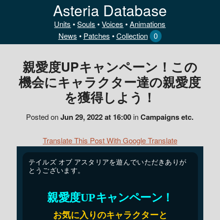
Asteria Database
Units
•
Souls
•
Voices
•
Animations
News
•
Patches
•
Collection
0
親愛度UPキャンペーン！この
機会にキャラクター達の親愛度
を獲得しよう！
Posted on
Jun 29, 2022 at 16:00
in
Campaigns etc.
Translate This Post With Google Translate