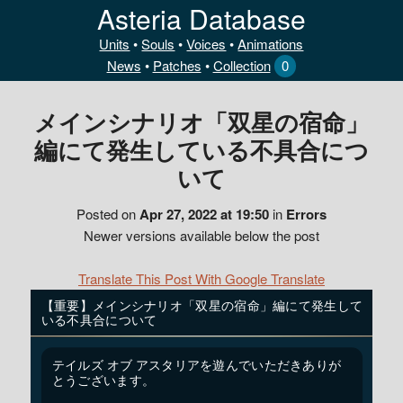
Asteria Database
Units
•
Souls
•
Voices
•
Animations
News
•
Patches
•
Collection
0
メインシナリオ「双星の宿命」
編にて発生している不具合につ
いて
Posted on
Apr 27, 2022 at 19:50
in
Errors
Newer versions available below the post
Translate This Post With Google Translate