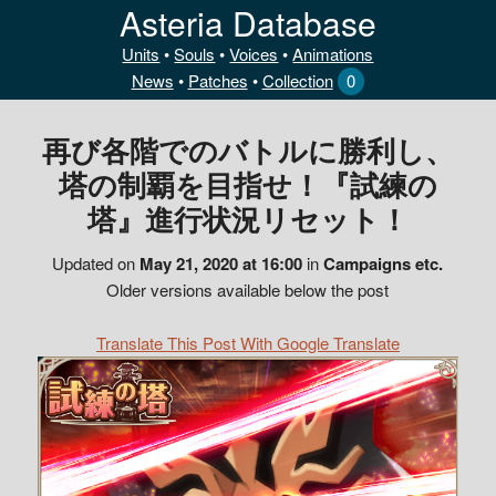
Asteria Database
Units
•
Souls
•
Voices
•
Animations
News
•
Patches
•
Collection
0
再び各階でのバトルに勝利し、
塔の制覇を目指せ！『試練の
塔』進行状況リセット！
Updated on
May 21, 2020 at 16:00
in
Campaigns etc.
Older versions available below the post
Translate This Post With Google Translate