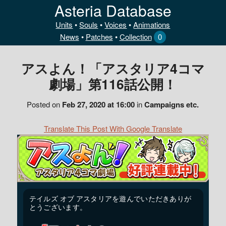
Asteria Database
Units
•
Souls
•
Voices
•
Animations
News
•
Patches
•
Collection
0
アスよん！「アスタリア4コマ
劇場」第116話公開！
Posted on
Feb 27, 2020 at 16:00
in
Campaigns etc.
Translate This Post With Google Translate