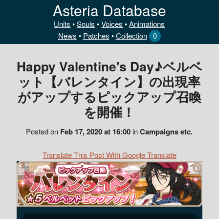
Asteria Database
Units
•
Souls
•
Voices
•
Animations
News
•
Patches
•
Collection
0
Happy Valentine's Day♪ベルベ
ット【バレンタイン】の出現率
がアップするピックアップ召喚
を開催！
Posted on
Feb 17, 2020 at 16:00
in
Campaigns etc.
Translate This Post With Google Translate