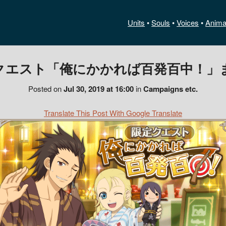
Units
•
Souls
•
Voices
•
Anima
クエスト「俺にかかれば百発百中！」
Posted on
Jul 30, 2019 at 16:00
in
Campaigns etc.
Translate This Post With Google Translate