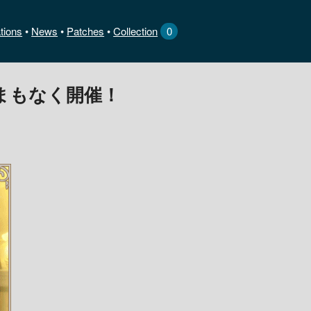
tions
News
•
Patches
•
Collection
0
まもなく開催！