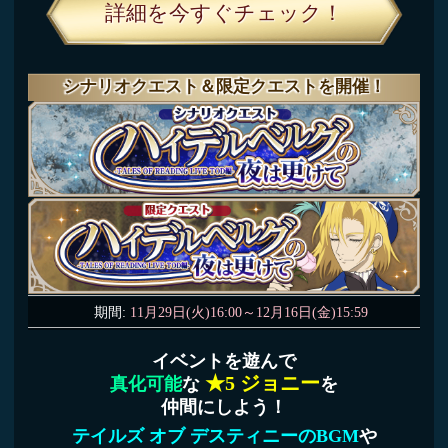
TOD 25thアニバーサリーログインボーナス！
期間:
11月29日(火)5:00～12月18日(日)4:59
累計14日間
ログインすると
合計6個の星霊石
報酬
など
がもらえる！
詳細を今すぐチェック！
アプリ起動画面が
特別バージョン
に！
期間:
11月29日(火)5:00～12月12日(月)4:59
アプリ起動画面が期間限定で
TOD 25周年記念バージョンに変更！
キャンペーンを盛り上げる
特別なアプリ起動画面をお楽しみに!
今後も色々なイベントやキャンペーンを
ドンドン開催する予定なのでお楽しみに！