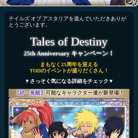
まもなく25周年を迎える
TODのイベントが盛りだくさん！
▼さっそく気になる詳細をチェック▼
【絆・覚醒】
可能なキャラクター達が新登場！
期間:
11月29日(火)16:00～12月16日(金)15:59
Tales of Destiny
25thアニバーサリー召喚