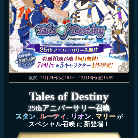
スタン
ルーティ
リオン
マリー
、
、
、
が
スペシャル召喚
新登場！
に
詳細を今すぐチェック！
シナリオクエスト＆限定クエストを開催！
期間:
11月29日(火)16:00～12月16日(金)15:59
イベント
を遊んで
★5 ジョニー
真化可能
な
を
仲間にしよう！
テイルズ オブ デスティニーのBGM
や
限定絆ソウルの強化アイテム
など
様々な報酬がもらえる！
詳細を今すぐチェック！