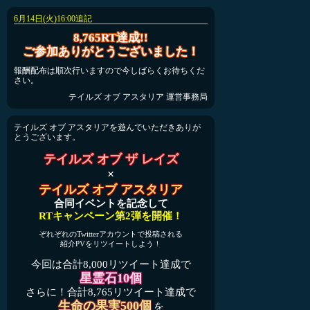
6月14日(火)16:00追記
8,765RT達成!!
ご参加ありがとうございました！
報酬配布は順次行いますので今しばらくお待ちくだ
さい。
テイルズ オブ アスタリア 運営事務局
テイルズ オブ アスタリアを遊んでいただきありが
とうございます。
テイルズ オブ ザ レイズ
×
テイルズ オブ アスタリア
合同イベントを記念して
RTキャンペーン第2弾を開催！
ぞれぞれのTwitterアカウントで投稿される
紹介PVをリツイートしよう！
今回は合計8,000リツイート達成で
星霊石10個
さらに！合計8,765リツイート達成で
生命の果実500個
を