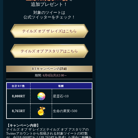
追加プレゼント！
対象のツイートは
公式ツイッターをチェック！
テイルズ オブ ザ レイズはこちら
テイルズ オブ アスタリアはこちら
RTキャンペーンの詳細
期間:
6月6日(月)12:00～
合計RT数
報酬
8,000RT
星霊石
×10
8,765RT
生命の果実
×500
【キャンペーン内容】
テイルズ オブ ザ レイズとテイルズ オブ アスタリアの
Twitterアカウントから投稿される対象ツイートのRT数
が、合計8,000RTおよび8,765RTを達成した場合に報酬を