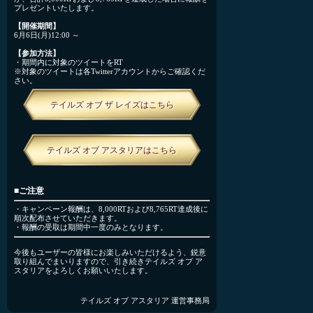
プレゼントいたします。
【開催期間】
6月6日(月)12:00 ～
【参加方法】
・期間内に対象のツイートをRT
※対象のツイートは各Twitterアカウントからご確認くだ
さい。
テイルズ オブ ザ レイズはこちら
テイルズ オブ アスタリアはこちら
■ご注意
・キャンペーン報酬は、8,000RTおよび8,765RT達成後に
順次配布させていただきます。
・報酬の受取は期間中一度のみとなります。
今後もユーザーの皆様にお楽しみいただけるよう、鋭意
取り組んでまいりますので、引き続きテイルズ オブ ア
スタリアをよろしくお願いいたします。
テイルズ オブ アスタリア 運営事務局