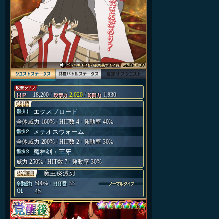
18,200
/
2,020
/
1,930
エクスプロード
全体威力 160%
/
HIT数 4
/
発動率 40%
メテオスウォーム
全体威力 200%
/
HIT数 2
/
発動率 30%
魔神剣・王牙
威力 250%
/
HIT数 7
/
発動率 30%
魔王炎滅刃
500%
/
33
45