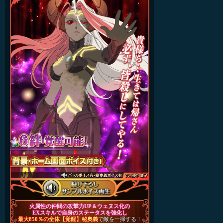
火属性の仲間の攻撃力UP＆ウェヌス化の
EXスキルで自身のステータスを強化し
最大850％の全体【覚醒】秘奥義
で敵を一掃する！