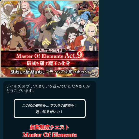
テイルズ オブ アスタリアを遊んでいただきありが
とうございます。
この私の絶望を… アスラの絶望を！
思い知るがいい！
超高難度クエスト
Master Of Elements