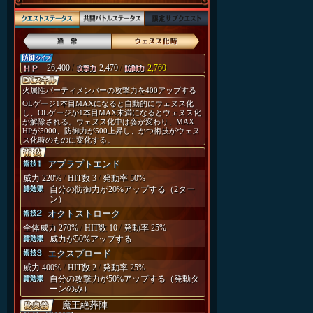
26,400
/
2,470
/
2,760
火属性パーティメンバーの攻撃力を400アップする
OLゲージ1本目MAXになると自動的にウェヌス化
し、OLゲージが1本目MAX未満になるとウェヌス化
が解除される。ウェヌス化中は姿が変わり、MAX
HPが5000、防御力が500上昇し、かつ術技がウェヌ
ス化時のものに変化する。
アブラプトエンド
威力 220%
/
HIT数 3
/
発動率 50%
自分の防御力が20%アップする（2ター
ン）
オクトストローク
全体威力 270%
/
HIT数 10
/
発動率 25%
威力が50%アップする
エクスプロード
威力 400%
/
HIT数 2
/
発動率 25%
自分の攻撃力が50%アップする（発動タ
ーンのみ）
魔王絶葬陣