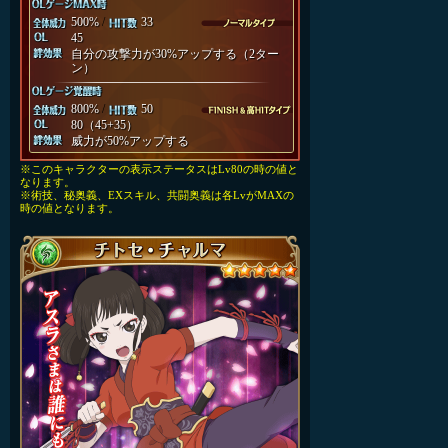
500%
/
33
45
自分の攻撃力が30%アップする（2ター
ン）
800%
/
50
80（45+35）
威力が50%アップする
※このキャラクターの表示ステータスはLv80の時の値と
なります。
※術技、秘奥義、EXスキル、共闘奥義は各LvがMAXの
時の値となります。