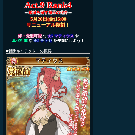
Act.9 Rank4
─ 破滅を齎す魔王の化身 ─
5月20日(金)16:00
リニューアル復刻！
絆・覚醒可能
な
★5 マティウス
や
真化可能
な
★5 チトセ
を仲間にしよう！
■報酬キャラクターの概要