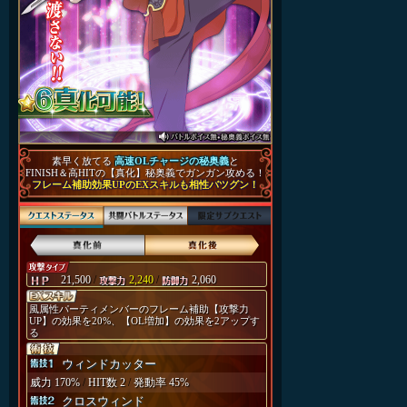
素早く放てる
高速OLチャージの秘奥義
と
FINISH＆高HITの【真化】秘奥義でガンガン攻める！
フレーム補助効果UPのEXスキルも相性バツグン！
21,500
/
2,240
/
2,060
風属性パーティメンバーのフレーム補助【攻撃力
UP】の効果を20%、【OL増加】の効果を2アップす
る
ウィンドカッター
威力 170%
/
HIT数 2
/
発動率 45%
クロスウィンド