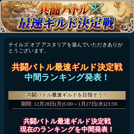
テイルズ オブ アスタリアを遊んでいただきありが
とうございます。
共闘バトル最速ギルド決定戦
中間ランキング発表！
共闘バトル最速ギルドを目指そう！
期間:
12月28日(月)5:00～1月27日(水)23:59
共闘バトル最速ギルド決定戦
現在のランキングを中間発表！
後半戦もギルドメンバーと協力して
最速ギルドを目指そう！
現在のTOP20ギルドはこちら！
勇気凛々胸いっぱい団
1位
討伐タイム：01分22秒