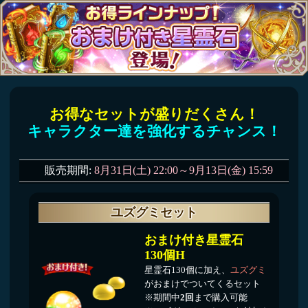
お得なセットが盛りだくさん！
キャラクター達を強化するチャンス！
販売期間:
8月31日(土) 22:00～9月13日(金) 15:59
ユズグミセット
おまけ付き星霊石
130個H
星霊石130個に加え、
ユズグミ
がおまけでついてくるセット
※期間中
2回
まで購入可能
※ユズグミはアイテムを付与さ
れた時点の翌月末日23:59まで
が期限となり、期限を過ぎると
消滅します。
おまけアイテム一覧
ユズグミ（期限付）x 12