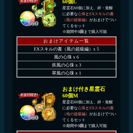
おまけ付き星霊石
60個O
星霊石60個に加え、絆・覚醒
に必要な
心珠
と
EXスキルの書
（闇の超級編）
がおまけでつい
てくるセット
※期間中
3回
まで購入可能
おまけアイテム一覧
EXスキルの書（闇の超級編）x 5
闇の心珠 x 6
常闇の心珠 x 3
真闇の心珠 x 1
覚醒パートナー選択召喚セット
おまけ付き星霊石
60個I
星霊石60個に加え、
覚醒パー
トナー選択召喚
がおまけでつい
てくるセット
※期間中
4回
まで購入可能
※2019年9月2日5:00時点で登
場している覚醒パートナーキャ
ラクターが選択対象となりま
す。