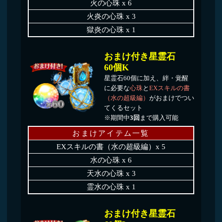
おまけ付き星霊石
60個M
星霊石60個に加え、絆・覚醒
に必要な
心珠
と
EXスキルの書
（地の超級編）
がおまけでつい
てくるセット
※期間中
3回
まで購入可能
おまけアイテム一覧
EXスキルの書（地の超級編）x 5
地の心珠 x 6
大地の心珠 x 3
聖地の心珠 x 1
おまけ付き星霊石
60個N
星霊石60個に加え、絆・覚醒
に必要な
心珠
と
EXスキルの書
（光の超級編）
がおまけでつい
てくるセット
※期間中
3回
まで購入可能
おまけアイテム一覧
EXスキルの書（光の超級編）x 5
光の心珠 x 6
閃光の心珠 x 3
極光の心珠 x 1