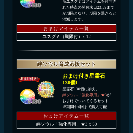
絆ソウル育成応援セット
おまけ付き星霊石
130個I
星霊石130個に加え、
絆ソウル「強化専用」★3
が
おまけでついてくるセット
※期間中
4回
まで購入可能
おまけアイテム一覧
絆ソウル「強化専用」★3 x 50
共闘奥義育成応援セット
おまけ付き星霊石
130個J
星霊石130個に加え、
共闘奥義
の書（全能の超級編）
がおまけ
でついてくるセット
※期間中
4回
まで購入可能
おまけアイテム一覧
共闘奥義の書（全能の超級編）x 30
EXスキル育成応援セット