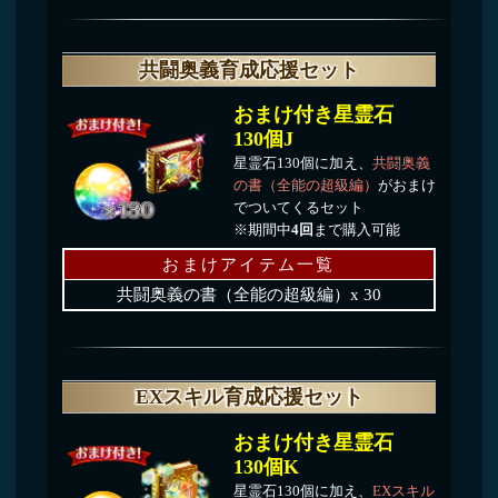
おまけ付き星霊石
130個K
星霊石130個に加え、
EXスキル
の書（全能の超級編）
がおまけ
でついてくるセット
※期間中
4回
まで購入可能
おまけアイテム一覧
EXスキルの書（全能の超級編）x 20
絆・覚醒応援セット
おまけ付き星霊石
60個J
星霊石60個に加え、絆・覚醒
に必要な
心珠
と
EXスキルの書
（火の超級編）
がおまけでつい
てくるセット
※期間中
3回
まで購入可能
おまけアイテム一覧
EXスキルの書（火の超級編）x 5
火の心珠 x 6
火炎の心珠 x 3
獄炎の心珠 x 1