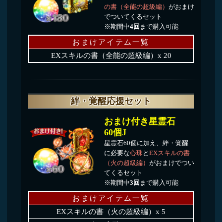
おまけ付き星霊石
60個K
星霊石60個に加え、絆・覚醒
に必要な
心珠
と
EXスキルの書
（水の超級編）
がおまけでつい
てくるセット
※期間中
3回
まで購入可能
おまけアイテム一覧
EXスキルの書（水の超級編）x 5
水の心珠 x 6
天水の心珠 x 3
霊水の心珠 x 1
おまけ付き星霊石
60個L
星霊石60個に加え、絆・覚醒
に必要な
心珠
と
EXスキルの書
（風の超級編）
がおまけでつい
てくるセット
※期間中
3回
まで購入可能
おまけアイテム一覧
EXスキルの書（風の超級編）x 5
風の心珠 x 6
疾風の心珠 x 3
翠風の心珠 x 1