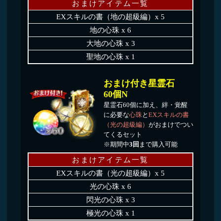
おまけアイテム一覧
覚醒パートナー選択召喚 x 1
■ご注意
※おまけアイテムの「覚醒パートナー選択召喚」はお知らせの報酬
から受け取ることができます。
※ユズグミはアイテムを付与された時点の翌月末日23:59までが期
限となり、期限を過ぎると消滅します。
【例】おまけにユズグミが含まれている商品を3月31日(日)に購入
された場合、期限は4月30日(火)23:59となります。
テイルズ オブ アスタリア 運営事務局