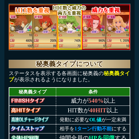
秘奥義タイプについて
ステータスを表示する各画面に秘奥義の
秘奥義タイ
プ
が表示されるようになりました。
秘奥義タイプ
条件
威力が
540%
以上
HIT数が
40HIT
以上
発動に必要な
OL値
が一定未満
相手を
1ターン行動不能
にする
仲間全員の
HPを回復
する
上記に該当しない秘奥義
※最大まで育成した状態を想定して秘奥義タイプを
表示しています。
今後もユーザーの皆様にお楽しみいただけるよう、
改善に努めてまいりますので、引き続きテイルズ
オブ アスタリアをよろしくお願いいたします。
テイルズ オブ アスタリア運営事務局