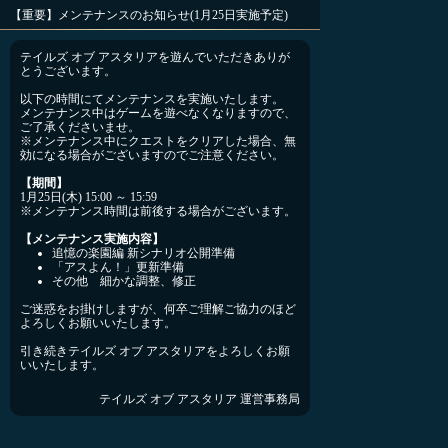
【重要】メンテナンスのお知らせ(1月25日実施予定)
テイルズ オブ アスタリアを遊んでいただきありが
とうございます。
以下の時間にてメンテナンスを実施いたします。
メンテナンス中はゲームを遊べなくなりますので、
ご了承くださいませ。
※メンテナンス中にクエストをクリアした場合、無
効になる場合がございますのでご注意ください。
【期間】
1月25日(木) 15:00 ～ 15:59
※メンテナンス時間は前後する場合がございます。
【メンテナンス実施内容】
追憶の楽園編 新シナリオ公開準備
「アスよん！」更新準備
その他 細かな調整、修正
ご迷惑をお掛けしますが、何卒ご理解ご協力のほど
よろしくお願いいたします。
引き続きテイルズ オブ アスタリアをよろしくお願
いいたします。
テイルズ オブ アスタリア 運営事務局