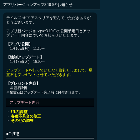
アプリバージョンアップ3.10.0のお知らせ
テイルズ オブ アスタリアを遊んでいただきありが
とうございます。
アプリ新バージョン(ver3.10.0)の公開予定日とアッ
プデート内容についてお知らせいたします。
【アプリ公開】
1月16日(月) 11:15～
【強制アップデート】
1月17日(火) 16:00～
アップデートを行っていただく御礼としまして、星
霊石をプレゼントさせていただきます。
【プレゼント内容】
星霊石5個
※星霊石はアップデート完了時に付与されます。
アップデート内容
UIの調整
・
・
各種不具合の修正
・
その他の調整
■ご注意