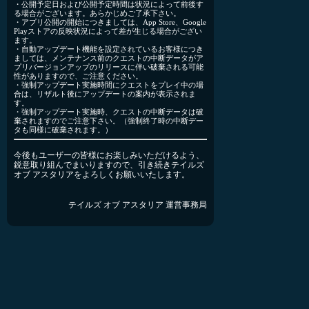
・公開予定日および公開予定時間は状況によって前後す
る場合がございます。あらかじめご了承下さい。
・アプリ公開の開始につきましては、App Store、Google
Playストアの反映状況によって差が生じる場合がござい
ます。
・自動アップデート機能を設定されているお客様につき
ましては、メンテナンス前のクエストの中断データがア
プリバージョンアップのリリースに伴い破棄される可能
性がありますので、ご注意ください。
・強制アップデート実施時間にクエストをプレイ中の場
合は、リザルト後にアップデートの案内が表示されま
す。
・強制アップデート実施時、クエストの中断データは破
棄されますのでご注意下さい。（強制終了時の中断デー
タも同様に破棄されます。）
今後もユーザーの皆様にお楽しみいただけるよう、
鋭意取り組んでまいりますので、引き続きテイルズ
オブ アスタリアをよろしくお願いいたします。
テイルズ オブ アスタリア 運営事務局